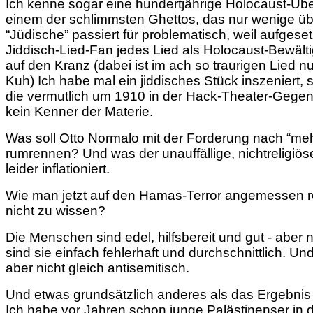
Ich kenne sogar eine hundertjährige Holocaust-Übe
einem der schlimmsten Ghettos, das nur wenige übe
“Jüdische” passiert für problematisch, weil aufge
Jiddisch-Lied-Fan jedes Lied als Holocaust-Bewält
auf den Kranz (dabei ist im ach so traurigen Lied 
Kuh) Ich habe mal ein jiddisches Stück inszeniert, 
die vermutlich um 1910 in der Hack-Theater-Gegen
kein Kenner der Materie.
Was soll Otto Normalo mit der Forderung nach “me
rumrennen? Und was der unauffällige, nichtreligiö
leider inflationiert.
Wie man jetzt auf den Hamas-Terror angemessen rea
nicht zu wissen?
Die Menschen sind edel, hilfsbereit und gut - aber
sind sie einfach fehlerhaft und durchschnittlich. U
aber nicht gleich antisemitisch.
Und etwas grundsätzlich anderes als das Ergebnis
Ich habe vor Jahren schon junge Palästinenser in d