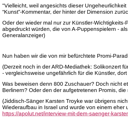
"Vielleicht, weil angesichts dieser Ungeheurlichkei
“Kunst”-Kommentar, der hinter der Dimension zurüc
Oder der wieder mal nur zur Künstler-Wichtigkeits
abgedruckt würden, die von A-Puppenspielern - als 
Generalanzeiger)
Nun haben wir die von mir befürchtete Promi-Parade
(Derzeit noch in der ARD-Mediathek: Solikonzert fü
-
vergleichsweise ungefährlich für die Künstler, dort
Was beweisen denn 800 Zuschauer? Doch nicht etw
Berlinern? Oder den der aufgetretenen Promis, di
(Jiddisch-Sänger Karsten Troyke war übrigens nich
Wiederaufbau in Israel und wurde von einem eher u
https://apolut.net/interview-mit-dem-saenger-karste