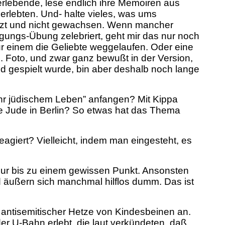
rlebende, lese endlich ihre Memoiren aus
rlebten. Und- halte vieles, was ums
setzt und nicht gewachsen. Wenn mancher
igungs-Übung zelebriert, geht mir das nur noch
nur einem die Geliebte weggelaufen. Oder eine
s. Foto, und zwar ganz bewußt in der Version,
d gespielt wurde, bin aber deshalb noch lange
hr jüdischem Leben” anfangen? Mit Kippa
se Jude in Berlin? So etwas hat das Thema
giert? Vielleicht, indem man eingesteht, es
 nur bis zu einem gewissen Punkt. Ansonsten
nd äußern sich manchmal hilflos dumm. Das ist
 antisemitischer Hetze von Kindesbeinen an.
er U-Bahn erlebt, die laut verkündeten, daß