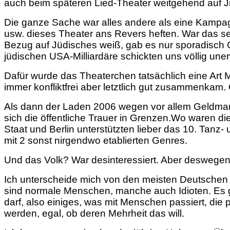
auch beim späteren Lied-Theater weitgehend auf J
Die ganze Sache war alles andere als eine Kampagne,
usw. dieses Theater ans Revers heften. War das se
Bezug auf Jüdisches weiß, gab es nur sporadisch 
jüdischen USA-Milliardäre schickten uns völlig uner
Dafür wurde das Theaterchen tatsächlich eine Art M
immer konfliktfrei aber letztlich gut zusammenkam.
Als dann der Laden 2006 wegen vor allem Geldmang
sich die öffentliche Trauer in Grenzen.Wo waren die 
Staat und Berlin unterstützten lieber das 10. Tanz-
mit 2 sonst nirgendwo etablierten Genres.
Und das Volk? War desinteressiert. Aber deswege
Ich unterscheide mich von den meisten Deutschen 
sind normale Menschen, manche auch Idioten. Es gib
darf, also einiges, was mit Menschen passiert, d
werden, egal, ob deren Mehrheit das will.