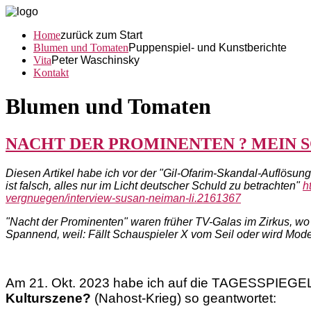
Home
zurück zum Start
Blumen und Tomaten
Puppenspiel- und Kunstberichte
Vita
Peter Waschinsky
Kontakt
Blumen und Tomaten
NACHT DER PROMINENTEN ? MEIN 
Diesen Artikel habe ich vor der "Gil-Ofarim-Skandal-Auflösu
ist falsch, alles nur im Licht deutscher Schuld zu betrachten"
h
vergnuegen/interview-susan-neiman-li.2161367
"Nacht der Prominenten" waren früher TV-Galas im Zirkus, wo 
Spannend, weil: Fällt Schauspieler X vom Seil oder wird Mo
Am 21. Okt. 2023 habe ich auf die
TAGESSPIEGEL
Kulturszene?
(Nahost-Krieg)
so geantwortet: