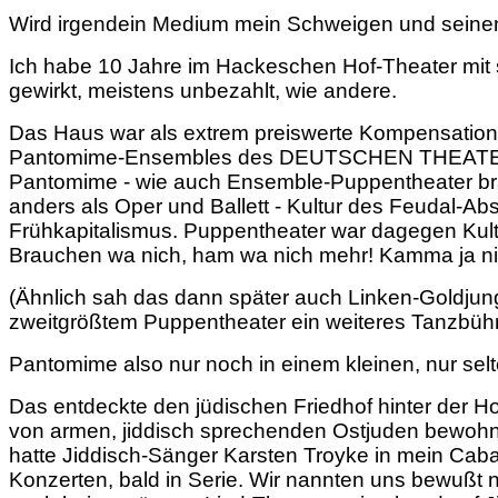
Wird irgendein Medium mein Schweigen und seinen
Ich habe 10 Jahre im Hackeschen Hof-Theater mit
gewirkt, meistens unbezahlt, wie andere.
Das Haus war als extrem preiswerte Kompensation
Pantomime-Ensembles des DEUTSCHEN THEATERS 
Pantomime - wie auch Ensemble-Puppentheater brauc
anders als Oper und Ballett - Kultur des Feudal-Ab
Frühkapitalismus. Puppentheater war dagegen Kultu
Brauchen wa nich, ham wa nich mehr! Kamma ja ni
(Ähnlich sah das dann später auch Linken-Goldjun
zweitgrößtem Puppentheater ein weiteres Tanzbü
Pantomime also nur noch in einem kleinen, nur selt
Das entdeckte den jüdischen Friedhof hinter der 
von armen,
jiddisch sprechenden Ostjuden bewohnt
hatte Jiddisch-Sänger Karsten Troyke in mein Caba
Konzerten, bald in Serie. Wir nannten uns bewußt