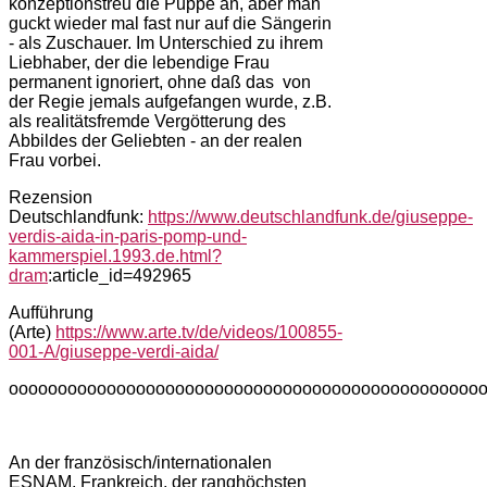
konzeptionstreu die Puppe an, aber man
guckt wieder mal fast nur auf die Sängerin
- als Zuschauer. Im Unterschied zu ihrem
Liebhaber, der die lebendige Frau
permanent ignoriert, ohne daß das von
der Regie jemals aufgefangen wurde, z.B.
als realitätsfremde Vergötterung des
Abbildes der Geliebten - an der realen
Frau vorbei.
Rezension
Deutschlandfunk:
https://www.deutschlandfunk.de/giuseppe-
verdis-aida-in-paris-pomp-und-
kammerspiel.1993.de.html?
dram
:article_id=492965
Aufführung
(Arte)
https://www.arte.tv/de/videos/100855-
001-A/giuseppe-verdi-aida/
oooooooooooooooooooooooooooooooooooooooooooooooo
An der französisch/internationalen
ESNAM, Frankreich, der ranghöchsten