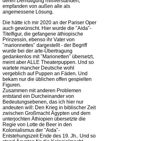
deren Demütigung mißverstanden,
empfanden von außen alle als
angemessene Lösung.
Die hätte ich mir 2020 an der Pariser Oper
auch gewünscht. Hier wurde die "Aida"-
Titelfigur, die gefangene äthiopische
Prinzessin, ebenso ihr Vater von
"marionnettes" dargestellt - der Begriff
wurde bei der arte-Übertragung
gedankenlos mit "Marionetten" übersetzt,
meint aber ALLE Theaterpuppen. Und so
wartete mancher Deutsche wohl
vergeblich auf Puppen an Fäden. Und
bekam nur die üblichen offen gespielten
Figuren.
Zusammen mit anderen Problemen
entstand ein Durcheinander von
Bedeutungsebenen, das ich hier nur
andeuten will: Den Krieg in biblischer Zeit
zwischen Großmacht Ägypten und dem
unterjochten Äthiopien übersetzte die
Regie von Lotte de Beer in den
Kolonialismus der "Aida"-
Entstehungszeit Ende des 19. Jh.. Und so