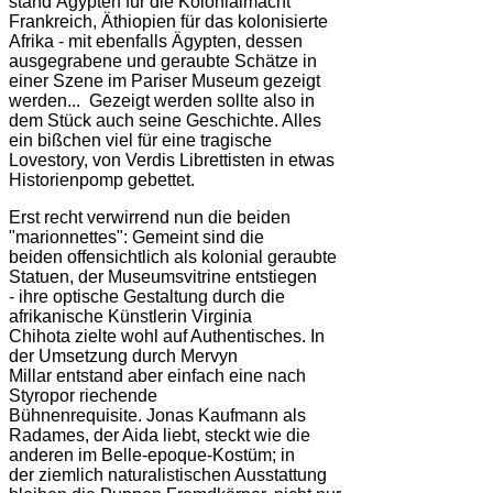
stand Ägypten für die Kolonialmacht
Frankreich, Äthiopien für das kolonisierte
Afrika - mit ebenfalls Ägypten, dessen
ausgegrabene und geraubte Schätze in
einer Szene im Pariser Museum gezeigt
werden... Gezeigt werden sollte also in
dem Stück auch seine Geschichte. Alles
ein bißchen viel für eine tragische
Lovestory, von Verdis Librettisten in etwas
Historienpomp gebettet.
Erst recht verwirrend nun die beiden
"marionnettes": Gemeint sind die
beiden offensichtlich als kolonial geraubte
Statuen, der Museumsvitrine entstiegen
- ihre optische Gestaltung durch die
afrikanische Künstlerin Virginia
Chihota zielte wohl auf Authentisches. In
der Umsetzung durch Mervyn
Millar entstand aber einfach eine nach
Styropor riechende
Bühnenrequisite. Jonas Kaufmann als
Radames, der Aida liebt, steckt wie die
anderen im Belle-epoque-Kostüm; in
der ziemlich naturalistischen Ausstattung