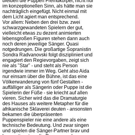
bleiben die Puppen Fremdkörper, nicht nur
im konzeptionellen Sinn, als hätte man sie
nachträglich eingefügt. Nicht einmal mit
dem Licht agiert man entsprechend.
Vor allem: Neben den drei bzw. zwei
schwarzgewandeten Spielern der gut,
vielleicht etwas zu dezent animierten
lebensgroßen Figuren stehen dann auch
noch deren jeweilige Sänger. Quasi
notgedrungen. Die großartige Sopranistin
Sondra Radvanovski folgt diszipliniert und
engagiert den Regievorgaben, zeigt sich
nie als "Star" - und steht als Person
irgendwie immer im Weg. Geht also Aida
nur einsam über die Bühne, ist das eine
Völkerwanderung von fünf Gestalten -
auffälliger als Sängerin oder Puppe ist die
Spielerin der Füße - sie kriecht auf allen
vieren. Sicher wird das die Dramaturgie
des Hauses als weitere Metapher für die
afrikanische Sklaverei deuten - ansonsten
bekamen die überpräsenten
Puppenspieler nie eine andere als eine
technische Bedeutung. Und zwar singen
und spielen die Sänger-Partner brav und