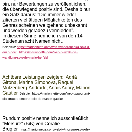
bin, nur Bewertungen zu veröffentlichen,
die überwiegend positiv sind. Deshalb nur
ein Satz daraus: "Die immer wieder
zitierten vielfältigen Möglichkeiten des
Genres scheinen weitgehend unbekannt
und werden geradezu vermieden".
In diesem Sinne nenne ich von den 14
Studenten acht Namen nicht.
Beispiele:
https://marionnette.com/web-tv/androuchka-solo-d-
enzo-dorr
https://marionnette.com/web-tv/wolle-die-
wandlung-solo-de-marie-herfeld
Achtbare Leistungen zeigten: Adrià
Girona, Marina Simonova, Raquel
Mutzenberg-Andrade, Anaïs Aubry, Manon
Gautier.
Beispiel:
https://marionnette.com/web-tv/pourtant-
elle-creuse-encore-solo-de-manon-gautier
Rundum positiv nenne ich ausschließlich:
"Morsure" (Biß) von Coralie
Brugier.
https://marionnette.com/web-tv/morsure-solo-de-