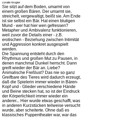
coralie-brugier
Sie sitzt auf dem Boden, umarmt von
einem großen Bären. Der umarmt sie,
streichelt, vergewaltigt, beißt sie. Am Ende
ist sie selbst ein Bär. Hat einen blutigen
Mund - wer hat hier wen gefressen?
Metapher und Ambivalenz funktionieren,
weil zuvor die Details einer - z.B.
erotischen - Beziehung zwischen Intimität
und Aggression konkret ausgespielt
werden.
Die Spannung entsteht durch den
Rhythmus und großen Mut zu Pausen, in
denen manchmal Dunkel herrscht. Dann
greift wieder der Bär an. Liebe?
Animalische Freßlust? Das nie so ganz
Greifbare des Tieres wird dadurch erzeugt,
daß die Spielerin immer wieder in Bären-
Kopf und - Glieder verschiedene Hände
und Beine stecken hat, so ist der Eindruck
der Körperlichkeit immer wieder ein
anderer... Hier wurde etwas geschafft, was
in anderen Kurzstücken teilweise versucht
wurde, aber scheiterte. Ohne daß es
klassisches Puppentheater war, war das